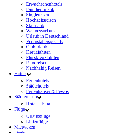
Erwachsenenhotels
Familienurlaub
Singlereisen
Hochzeitsreisen
Skiurlaub
Wellnessurlaub
Urlaub in Deutschland
Veranstalterspecials
Cluburlaub
Kreuzfahrten
Flusskreuzfahrten
Rundreisen
Nachhaltig Reisen
Hotels
Ferienhotels
Städtehotels
Ferienhäuser & Fewos
Städtereisen
Hotel + Flug
Flüge
Urlaubsflüge
Linienflüge
Mietwagen
Deals