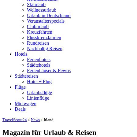
Skiurlaub
Wellnessurlaub
Urlaub in Deutschland
Veranstalterspecials
Cluburlaub
Kreuzfahrten
Flusskreuzfahrten
Rundreisen
Nachhaltig Reisen
Hotels
Ferienhotels
Städtehotels
Ferienhäuser & Fewos
Städtereisen
Hotel + Flug
Flüge
Urlaubsflüge
Linienflüge
Mietwagen
Deals
TravelScout24
»
News
» Irland
Magazin für Urlaub & Reisen