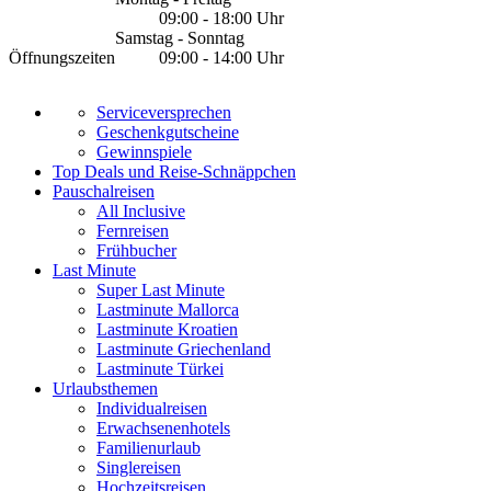
09:00 - 18:00 Uhr
Samstag - Sonntag
Öffnungszeiten
09:00 - 14:00 Uhr
Serviceversprechen
Geschenkgutscheine
Gewinnspiele
Top Deals und Reise-Schnäppchen
Pauschalreisen
All Inclusive
Fernreisen
Frühbucher
Last Minute
Super Last Minute
Lastminute Mallorca
Lastminute Kroatien
Lastminute Griechenland
Lastminute Türkei
Urlaubsthemen
Individualreisen
Erwachsenenhotels
Familienurlaub
Singlereisen
Hochzeitsreisen