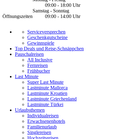
09:00 - 18:00 Uhr
Samstag - Sonntag
Öffnungszeiten
09:00 - 14:00 Uhr
Serviceversprechen
Geschenkgutscheine
Gewinnspiele
Top Deals und Reise-Schnäppchen
Pauschalreisen
All Inclusive
Fernreisen
Frühbucher
Last Minute
Super Last Minute
Lastminute Mallorca
Lastminute Kroatien
Lastminute Griechenland
Lastminute Türkei
Urlaubsthemen
Individualreisen
Erwachsenenhotels
Familienurlaub
Singlereisen
Hochzeitsreisen