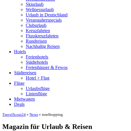
Skiurlaub
Wellnessurlaub
Urlaub in Deutschland
Veranstalterspecials
Cluburlaub
Kreuzfahrten
Flusskreuzfahrten
Rundreisen
Nachhaltig Reisen
Hotels
Ferienhotels
Städtehotels
Ferienhäuser & Fewos
Städtereisen
Hotel + Flug
Flüge
Urlaubsflüge
Linienflüge
Mietwagen
Deals
TravelScout24
»
News
» inselhopping
Magazin für Urlaub & Reisen