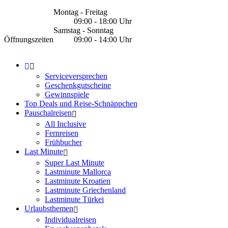
Montag - Freitag
09:00 - 18:00 Uhr
Samstag - Sonntag
Öffnungszeiten
09:00 - 14:00 Uhr
Serviceversprechen
Geschenkgutscheine
Gewinnspiele
Top Deals und Reise-Schnäppchen
Pauschalreisen
All Inclusive
Fernreisen
Frühbucher
Last Minute
Super Last Minute
Lastminute Mallorca
Lastminute Kroatien
Lastminute Griechenland
Lastminute Türkei
Urlaubsthemen
Individualreisen