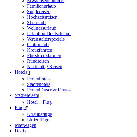
Erwachsenenhotels
Familienurlaub
Singlereisen
Hochzeitsreisen
Skiurlaub
Wellnessurlaub
Urlaub in Deutschland
Veranstalterspecials
Cluburlaub
Kreuzfahrten
Flusskreuzfahrten
Rundreisen
Nachhaltig Reisen
Hotels
Ferienhotels
Städtehotels
Ferienhäuser & Fewos
Städtereisen
Hotel + Flug
Flüge
Urlaubsflüge
Linienflüge
Mietwagen
Deals