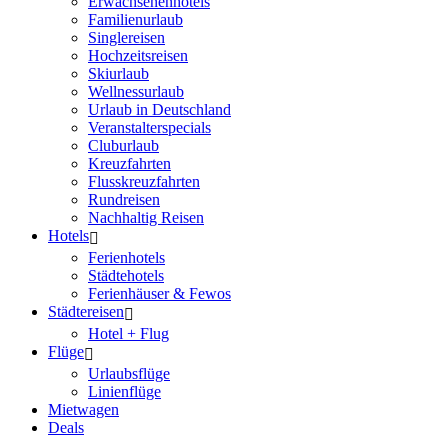
Erwachsenenhotels
Familienurlaub
Singlereisen
Hochzeitsreisen
Skiurlaub
Wellnessurlaub
Urlaub in Deutschland
Veranstalterspecials
Cluburlaub
Kreuzfahrten
Flusskreuzfahrten
Rundreisen
Nachhaltig Reisen
Hotels
Ferienhotels
Städtehotels
Ferienhäuser & Fewos
Städtereisen
Hotel + Flug
Flüge
Urlaubsflüge
Linienflüge
Mietwagen
Deals