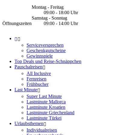
Montag - Freitag
09:00 - 18:00 Uhr
Samstag - Sonntag
Öffnungszeiten
09:00 - 14:00 Uhr
Serviceversprechen
Geschenkgutscheine
Gewinnspiele
Top Deals und Reise-Schnäppchen
Pauschalreisen
All Inclusive
Fernreisen
Frühbucher
Last Minute
Super Last Minute
Lastminute Mallorca
Lastminute Kroatien
Lastminute Griechenland
Lastminute Türkei
Urlaubsthemen
Individualreisen