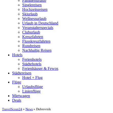
Familienurlaub
Singlereisen
Hochzeitsreisen
Skiurlaub
Wellnessurlaub
Urlaub in Deutschland
Veranstalterspecials
Cluburlaub
Kreuzfahrten
Flusskreuzfahrten
Rundreisen
Nachhaltig Reisen
Hotels
Ferienhotels
Städtehotels
Ferienhäuser & Fewos
Städtereisen
Hotel + Flug
Flüge
Urlaubsflüge
Linienflüge
Mietwagen
Deals
TravelScout24
»
News
» Dubrovnik