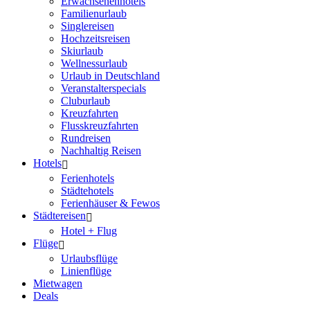
Erwachsenenhotels
Familienurlaub
Singlereisen
Hochzeitsreisen
Skiurlaub
Wellnessurlaub
Urlaub in Deutschland
Veranstalterspecials
Cluburlaub
Kreuzfahrten
Flusskreuzfahrten
Rundreisen
Nachhaltig Reisen
Hotels
Ferienhotels
Städtehotels
Ferienhäuser & Fewos
Städtereisen
Hotel + Flug
Flüge
Urlaubsflüge
Linienflüge
Mietwagen
Deals