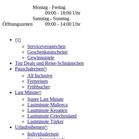
Montag - Freitag
09:00 - 18:00 Uhr
Samstag - Sonntag
Öffnungszeiten
09:00 - 14:00 Uhr
Serviceversprechen
Geschenkgutscheine
Gewinnspiele
Top Deals und Reise-Schnäppchen
Pauschalreisen
All Inclusive
Fernreisen
Frühbucher
Last Minute
Super Last Minute
Lastminute Mallorca
Lastminute Kroatien
Lastminute Griechenland
Lastminute Türkei
Urlaubsthemen
Individualreisen