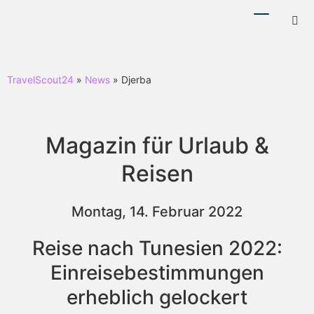
Menü
Hotl
ein-/ausb
ein-
TravelScout24
»
News
» Djerba
Magazin für Urlaub &
Reisen
Montag, 14. Februar 2022
Reise nach Tunesien 2022:
Einreisebestimmungen
erheblich gelockert