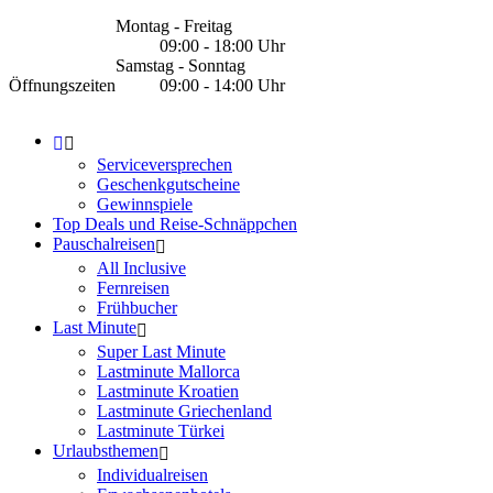
Montag - Freitag
09:00 - 18:00 Uhr
Samstag - Sonntag
Öffnungszeiten
09:00 - 14:00 Uhr
Serviceversprechen
Geschenkgutscheine
Gewinnspiele
Top Deals und Reise-Schnäppchen
Pauschalreisen
All Inclusive
Fernreisen
Frühbucher
Last Minute
Super Last Minute
Lastminute Mallorca
Lastminute Kroatien
Lastminute Griechenland
Lastminute Türkei
Urlaubsthemen
Individualreisen