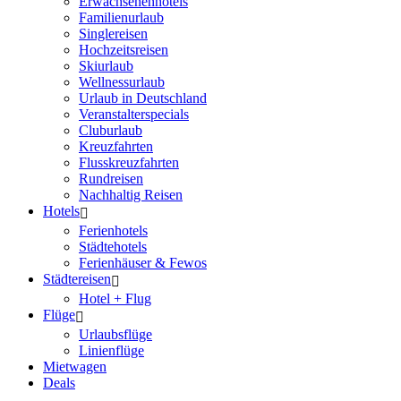
Erwachsenenhotels
Familienurlaub
Singlereisen
Hochzeitsreisen
Skiurlaub
Wellnessurlaub
Urlaub in Deutschland
Veranstalterspecials
Cluburlaub
Kreuzfahrten
Flusskreuzfahrten
Rundreisen
Nachhaltig Reisen
Hotels
Ferienhotels
Städtehotels
Ferienhäuser & Fewos
Städtereisen
Hotel + Flug
Flüge
Urlaubsflüge
Linienflüge
Mietwagen
Deals