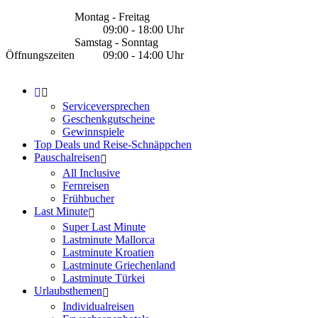
Montag - Freitag
09:00 - 18:00 Uhr
Samstag - Sonntag
Öffnungszeiten
09:00 - 14:00 Uhr
Serviceversprechen
Geschenkgutscheine
Gewinnspiele
Top Deals und Reise-Schnäppchen
Pauschalreisen
All Inclusive
Fernreisen
Frühbucher
Last Minute
Super Last Minute
Lastminute Mallorca
Lastminute Kroatien
Lastminute Griechenland
Lastminute Türkei
Urlaubsthemen
Individualreisen