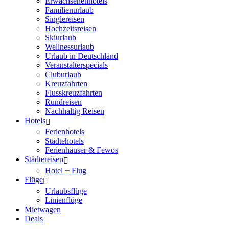
Erwachsenenhotels
Familienurlaub
Singlereisen
Hochzeitsreisen
Skiurlaub
Wellnessurlaub
Urlaub in Deutschland
Veranstalterspecials
Cluburlaub
Kreuzfahrten
Flusskreuzfahrten
Rundreisen
Nachhaltig Reisen
Hotels
Ferienhotels
Städtehotels
Ferienhäuser & Fewos
Städtereisen
Hotel + Flug
Flüge
Urlaubsflüge
Linienflüge
Mietwagen
Deals