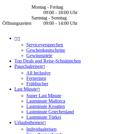
Montag - Freitag
09:00 - 18:00 Uhr
Samstag - Sonntag
Öffnungszeiten
09:00 - 14:00 Uhr
Serviceversprechen
Geschenkgutscheine
Gewinnspiele
Top Deals und Reise-Schnäppchen
Pauschalreisen
All Inclusive
Fernreisen
Frühbucher
Last Minute
Super Last Minute
Lastminute Mallorca
Lastminute Kroatien
Lastminute Griechenland
Lastminute Türkei
Urlaubsthemen
Individualreisen