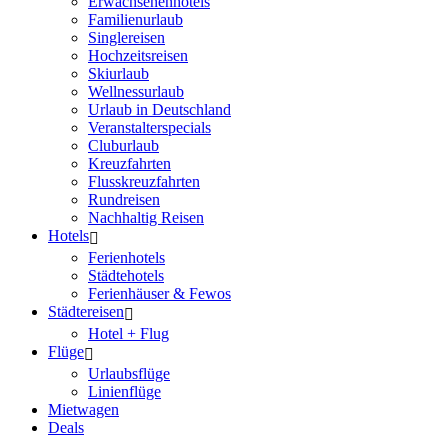
Erwachsenenhotels
Familienurlaub
Singlereisen
Hochzeitsreisen
Skiurlaub
Wellnessurlaub
Urlaub in Deutschland
Veranstalterspecials
Cluburlaub
Kreuzfahrten
Flusskreuzfahrten
Rundreisen
Nachhaltig Reisen
Hotels
Ferienhotels
Städtehotels
Ferienhäuser & Fewos
Städtereisen
Hotel + Flug
Flüge
Urlaubsflüge
Linienflüge
Mietwagen
Deals