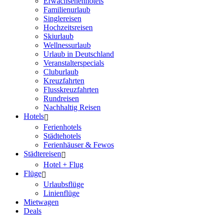
Erwachsenenhotels
Familienurlaub
Singlereisen
Hochzeitsreisen
Skiurlaub
Wellnessurlaub
Urlaub in Deutschland
Veranstalterspecials
Cluburlaub
Kreuzfahrten
Flusskreuzfahrten
Rundreisen
Nachhaltig Reisen
Hotels
Ferienhotels
Städtehotels
Ferienhäuser & Fewos
Städtereisen
Hotel + Flug
Flüge
Urlaubsflüge
Linienflüge
Mietwagen
Deals