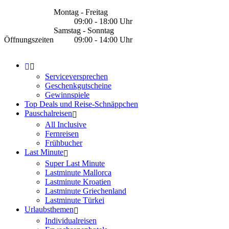
Montag - Freitag
09:00 - 18:00 Uhr
Samstag - Sonntag
Öffnungszeiten
09:00 - 14:00 Uhr
Serviceversprechen
Geschenkgutscheine
Gewinnspiele
Top Deals und Reise-Schnäppchen
Pauschalreisen
All Inclusive
Fernreisen
Frühbucher
Last Minute
Super Last Minute
Lastminute Mallorca
Lastminute Kroatien
Lastminute Griechenland
Lastminute Türkei
Urlaubsthemen
Individualreisen