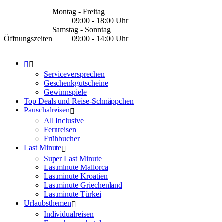
Montag - Freitag
09:00 - 18:00 Uhr
Samstag - Sonntag
Öffnungszeiten
09:00 - 14:00 Uhr
Serviceversprechen
Geschenkgutscheine
Gewinnspiele
Top Deals und Reise-Schnäppchen
Pauschalreisen
All Inclusive
Fernreisen
Frühbucher
Last Minute
Super Last Minute
Lastminute Mallorca
Lastminute Kroatien
Lastminute Griechenland
Lastminute Türkei
Urlaubsthemen
Individualreisen