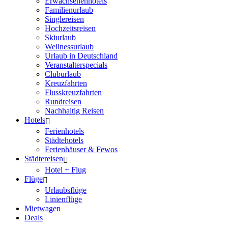
Erwachsenenhotels
Familienurlaub
Singlereisen
Hochzeitsreisen
Skiurlaub
Wellnessurlaub
Urlaub in Deutschland
Veranstalterspecials
Cluburlaub
Kreuzfahrten
Flusskreuzfahrten
Rundreisen
Nachhaltig Reisen
Hotels
Ferienhotels
Städtehotels
Ferienhäuser & Fewos
Städtereisen
Hotel + Flug
Flüge
Urlaubsflüge
Linienflüge
Mietwagen
Deals