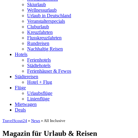
Skiurlaub
Wellnessurlaub
Urlaub in Deutschland
Veranstalterspecials
Cluburlaub
Kreuzfahrten
Flusskreuzfahrten
Rundreisen
Nachhaltig Reisen
Hotels
Ferienhotels
Städtehotels
Ferienhäuser & Fewos
Städtereisen
Hotel + Flug
Flüge
Urlaubsflüge
Linienflüge
Mietwagen
Deals
TravelScout24
»
News
» All Inclusive
Magazin für Urlaub & Reisen