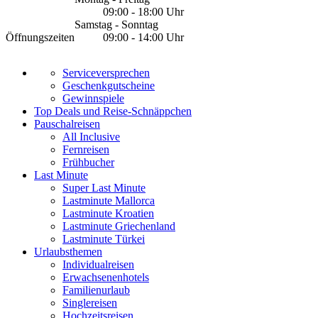
09:00 - 18:00 Uhr
Samstag - Sonntag
Öffnungszeiten
09:00 - 14:00 Uhr
Serviceversprechen
Geschenkgutscheine
Gewinnspiele
Top Deals und Reise-Schnäppchen
Pauschalreisen
All Inclusive
Fernreisen
Frühbucher
Last Minute
Super Last Minute
Lastminute Mallorca
Lastminute Kroatien
Lastminute Griechenland
Lastminute Türkei
Urlaubsthemen
Individualreisen
Erwachsenenhotels
Familienurlaub
Singlereisen
Hochzeitsreisen