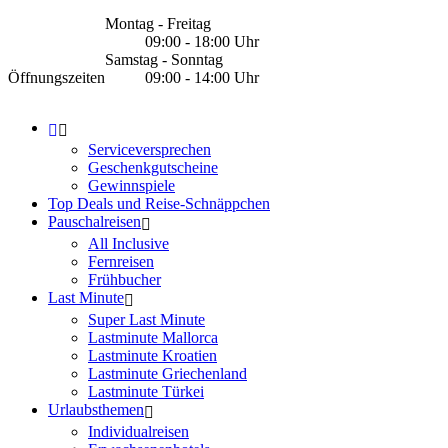
Montag - Freitag
09:00 - 18:00 Uhr
Samstag - Sonntag
Öffnungszeiten
09:00 - 14:00 Uhr
Serviceversprechen
Geschenkgutscheine
Gewinnspiele
Top Deals und Reise-Schnäppchen
Pauschalreisen
All Inclusive
Fernreisen
Frühbucher
Last Minute
Super Last Minute
Lastminute Mallorca
Lastminute Kroatien
Lastminute Griechenland
Lastminute Türkei
Urlaubsthemen
Individualreisen