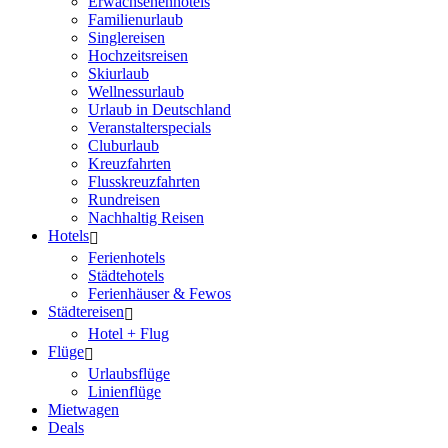
Erwachsenenhotels
Familienurlaub
Singlereisen
Hochzeitsreisen
Skiurlaub
Wellnessurlaub
Urlaub in Deutschland
Veranstalterspecials
Cluburlaub
Kreuzfahrten
Flusskreuzfahrten
Rundreisen
Nachhaltig Reisen
Hotels
Ferienhotels
Städtehotels
Ferienhäuser & Fewos
Städtereisen
Hotel + Flug
Flüge
Urlaubsflüge
Linienflüge
Mietwagen
Deals