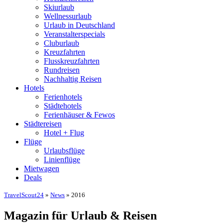
Skiurlaub
Wellnessurlaub
Urlaub in Deutschland
Veranstalterspecials
Cluburlaub
Kreuzfahrten
Flusskreuzfahrten
Rundreisen
Nachhaltig Reisen
Hotels
Ferienhotels
Städtehotels
Ferienhäuser & Fewos
Städtereisen
Hotel + Flug
Flüge
Urlaubsflüge
Linienflüge
Mietwagen
Deals
TravelScout24
»
News
» 2016
Magazin für Urlaub & Reisen