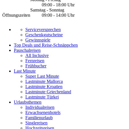
09:00 - 18:00 Uhr
Samstag - Sonntag
Öffnungszeiten
09:00 - 14:00 Uhr
Serviceversprechen
Geschenkgutscheine
Gewinnspiele
Top Deals und Reise-Schnäppchen
Pauschalreisen
All Inclusive
Fernreisen
Frühbucher
Last Minute
Super Last Minute
Lastminute Mallorca
Lastminute Kroatien
Lastminute Griechenland
Lastminute Türkei
Urlaubsthemen
Individualreisen
Erwachsenenhotels
Familienurlaub
Singlereisen
Hochzeitsreisen