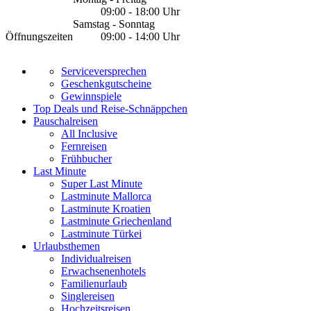
09:00 - 18:00 Uhr
Samstag - Sonntag
Öffnungszeiten
09:00 - 14:00 Uhr
Serviceversprechen
Geschenkgutscheine
Gewinnspiele
Top Deals und Reise-Schnäppchen
Pauschalreisen
All Inclusive
Fernreisen
Frühbucher
Last Minute
Super Last Minute
Lastminute Mallorca
Lastminute Kroatien
Lastminute Griechenland
Lastminute Türkei
Urlaubsthemen
Individualreisen
Erwachsenenhotels
Familienurlaub
Singlereisen
Hochzeitsreisen